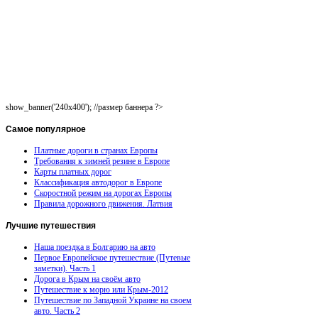
show_banner('240x400'); //размер баннера ?>
Самое
популярное
Платные дороги в странах Европы
Требования к зимней резине в Европе
Карты платных дорог
Классификация автодорог в Европе
Скоростной режим на дорогах Европы
Правила дорожного движения. Латвия
Лучшие
путешествия
Наша поездка в Болгарию на авто
Первое Европейское путешествие (Путевые
заметки). Часть 1
Дорога в Крым на своём авто
Путешествие к морю или Крым-2012
Путешествие по Западной Украине на своем
авто. Часть 2