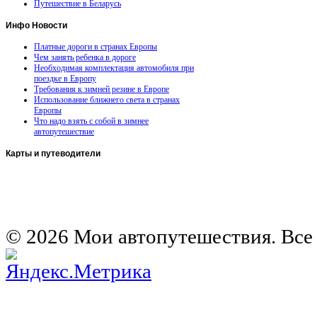
Путешествие в Беларусь
Инфо
Новости
Платные дороги в странах Европы
Чем занять ребенка в дороге
Необходимая комплектация автомобиля при
поездке в Европу
Требования к зимней резине в Европе
Использование ближнего света в странах
Европы
Что надо взять с собой в зимнее
автопутешествие
Карты
и путеводители
Автомобильная карта Латвии
Европа на колесах. Испания
Европа на колесах. Франция
Германия на автомобиле
© 2026 Мои автопутешествия. Все