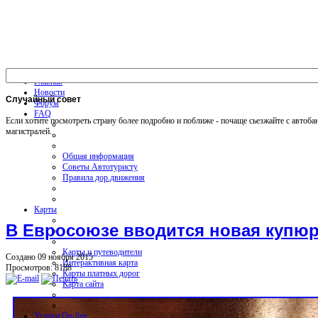
Главная
Новости
Случайный
совет
Форум
FAQ
Если хотите посмотреть страну более подробно и поближе - почаще сьезжайте с автоба
магистралей.
Общая информация
Советы Автотуристу
Правила дор.движения
Карты
В Евросоюзе вводится новая купюр
Карты и путеводители
Создано 09 ноября 2015
Интерактивная карта
Просмотров: 8188
Карты платных дорог
Карта сайта
Услуги On-line