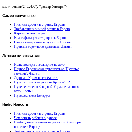
show_banner('240x400'); //размер баннера ?>
Самое
популярное
Платные дороги в странах Европы
Требования к зимней резине в Европе
Карты платных дорог
Классификация автодорог в Европе
Скоростной режим на дорогах Европы
Правила дорожного движения. Латвия
Лучшие
путешествия
Наша поездка в Болгарию на авто
Первое Европейское путешествие (Путевые
заметки). Часть 1
Дорога в Крым на своём авто
Путешествие к морю или Крым-2012
Путешествие по Западной Украине на своем
авто. Часть 2
Путешествие в Беларусь
Инфо
Новости
Платные дороги в странах Европы
Чем занять ребенка в дороге
Необходимая комплектация автомобиля при
поездке в Европу
Требования к зимней резине в Европе