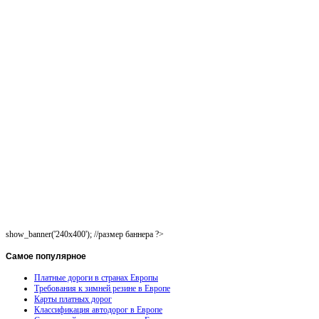
show_banner('240x400'); //размер баннера ?>
Самое
популярное
Платные дороги в странах Европы
Требования к зимней резине в Европе
Карты платных дорог
Классификация автодорог в Европе