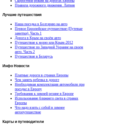
Скоростной режим на дорогах Европы
Правила дорожного движения. Латвия
Лучшие
путешествия
Наша поездка в Болгарию на авто
Первое Европейское путешествие (Путевые
заметки). Часть 1
Дорога в Крым на своём авто
Путешествие к морю или Крым-2012
Путешествие по Западной Украине на своем
авто. Часть 2
Путешествие в Беларусь
Инфо
Новости
Платные дороги в странах Европы
Чем занять ребенка в дороге
Необходимая комплектация автомобиля при
поездке в Европу
Требования к зимней резине в Европе
Использование ближнего света в странах
Европы
Что надо взять с собой в зимнее
автопутешествие
Карты
и путеводители
Автомобильная карта Латвии
Европа на колесах. Испания