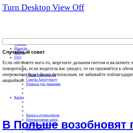
Turn Desktop View Off
Главная
Новости
Случайный
совет
Форум
FAQ
Если обгоняете кого-то, моргните дальним светом и включите 
поворотник, если водитель вас увидел, то он прижмётся к обоч
опережение будет более безопасным, не забывайте поблагодари
Общая информация
аварийкой.
Советы Автотуристу
Правила дор.движения
Карты
Карты и путеводители
Интерактивная карта
В Польше возобновят 
Карты платных дорог
Карта сайта