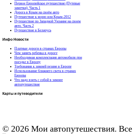
Первое Европейское путешествие (Путевые
заметки). Часть 1
Дорога в Крым на своём авто
Путешествие к морю или Крым-2012
Путешествие по Западной Украине на своем
авто. Часть 2
Путешествие в Беларусь
Инфо
Новости
Платные дороги в странах Европы
Чем занять ребенка в дороге
Необходимая комплектация автомобиля при
поездке в Европу
Требования к зимней резине в Европе
Использование ближнего света в странах
Европы
Что надо взять с собой в зимнее
автопутешествие
Карты
и путеводители
Автомобильная карта Латвии
Европа на колесах. Испания
Европа на колесах. Франция
Германия на автомобиле
© 2026 Мои автопутешествия. Все