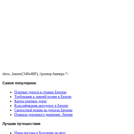
show_banner('240x400'); //размер баннера ?>
Самое
популярное
Платные дороги в странах Европы
Требования к зимней резине в Европе
Карты платных дорог
Классификация автодорог в Европе
Скоростной режим на дорогах Европы
Правила дорожного движения. Латвия
Лучшие
путешествия
Наша поездка в Болгарию на авто