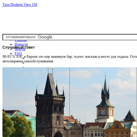
Turn Desktop View Off
Главная
Новости
Случайный
совет
Форум
FAQ
90-95 % АЗС в Европе это еще минимум бар, туалет, магазин и место для отдыха. Оста
автозаправки самообслуживания.
Общая информация
Советы Автотуристу
Правила дор.движения
Карты
Карты и путеводители
Интерактивная карта
Карты платных дорог
Карта сайта