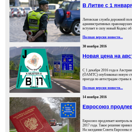
В Литве с 1 янва
Литовская служба дорожной полиц
административных правонарушен
вступает в силу новый Кодекс о
Полная версия новости...
30 ноября 2016
Новая цена на авс
С 1 декабря 2016 года в Австри
(ÖAMTC) опубликовал новую стои
проезда по автострадам страны в
Полная версия новости...
14 ноября 2016
Евросоюз продлев
Евросоюз продлевает контроль на
2017 года. Такое решение принял
На заседании Совета Еврозоны от