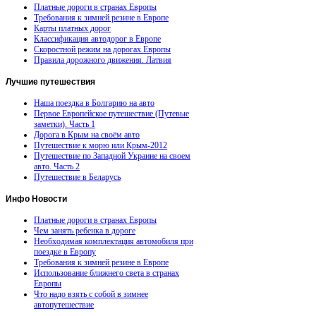
Платные дороги в странах Европы
Требования к зимней резине в Европе
Карты платных дорог
Классификация автодорог в Европе
Скоростной режим на дорогах Европы
Правила дорожного движения. Латвия
Лучшие
путешествия
Наша поездка в Болгарию на авто
Первое Европейское путешествие (Путевые
заметки). Часть 1
Дорога в Крым на своём авто
Путешествие к морю или Крым-2012
Путешествие по Западной Украине на своем
авто. Часть 2
Путешествие в Беларусь
Инфо
Новости
Платные дороги в странах Европы
Чем занять ребенка в дороге
Необходимая комплектация автомобиля при
поездке в Европу
Требования к зимней резине в Европе
Использование ближнего света в странах
Европы
Что надо взять с собой в зимнее
автопутешествие