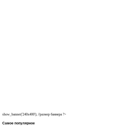
show_banner('240x400'); //размер баннера ?>
Самое
популярное