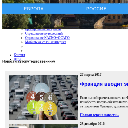
Услуги On-line
ЕВРОПА
РОССИЯ
Бронирование отелей
Бронирование автомобиля
Бронирование экскурсий
Страхование путешествий
Страхование КАСКО+ОСАГО
Мобильная связь и интернет
Контакт
Вход
Новости
автопутешественнику
27 марта 2017
Франция вводит э
Если вы собираетесь поехать во 
приобрести новую обязательную в
за пределами Франции, должен им
Полная версия новости...
28 декабря 2016