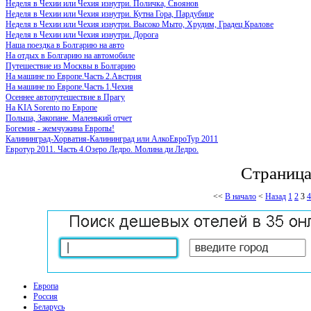
Неделя в Чехии или Чехия изнутри. Поличка, Своянов
Неделя в Чехии или Чехия изнутри. Кутна Гора, Пардубице
Неделя в Чехии или Чехия изнутри. Высоко Мыто, Хрудим, Градец Кралове
Неделя в Чехии или Чехия изнутри. Дорога
Наша поездка в Болгарию на авто
На отдых в Болгарию на автомобиле
Путешествие из Москвы в Болгарию
На машине по Европе.Часть 2.Австрия
На машине по Европе.Часть 1.Чехия
Осеннее автопутешествие в Прагу
На KIA Sorento по Европе
Польша, Закопане. Маленький отчет
Богемия - жемчужина Европы!
Калининград-Хорватия-Калининград или АлкоЕвроТур 2011
Евротур 2011. Часть 4.Озеро Ледро. Молина ди Ледро.
Страница
<<
В начало
<
Назад
1
2
3
4
Европа
Россия
Беларусь