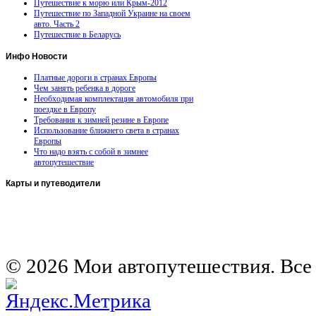
Путешествие к морю или Крым-2012
Путешествие по Западной Украине на своем
авто. Часть 2
Путешествие в Беларусь
Инфо
Новости
Платные дороги в странах Европы
Чем занять ребенка в дороге
Необходимая комплектация автомобиля при
поездке в Европу
Требования к зимней резине в Европе
Использование ближнего света в странах
Европы
Что надо взять с собой в зимнее
автопутешествие
Карты
и путеводители
Автомобильная карта Латвии
Европа на колесах. Испания
Европа на колесах. Франция
Германия на автомобиле
© 2026 Мои автопутешествия. Все