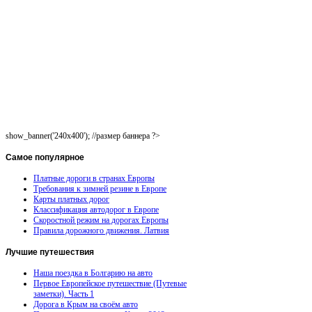
show_banner('240x400'); //размер баннера ?>
Самое
популярное
Платные дороги в странах Европы
Требования к зимней резине в Европе
Карты платных дорог
Классификация автодорог в Европе
Скоростной режим на дорогах Европы
Правила дорожного движения. Латвия
Лучшие
путешествия
Наша поездка в Болгарию на авто
Первое Европейское путешествие (Путевые
заметки). Часть 1
Дорога в Крым на своём авто