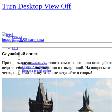
Turn Desktop View Off
Главная
RSS рассылка
Новости
Форум
FAQ
Случайный
совет
При прохождении пограничного, таможенного или полицейско
Общая информация
ведите себя спокойно, уверенно и с выдержкой. На вопросы от
Советы Автотуристу
Правила дор.движения
четко, не пытайтесь шутить и не вступайте в споры!
Карты
Карты и путеводители
Интерактивная карта
Карты платных дорог
Карта сайта